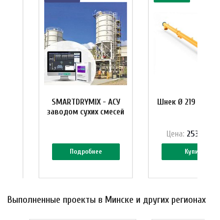
10 м
SMARTDRYMIX - АСУ
Шнек Ø 219 мм, L=
заводом сухих смесей
₽
Цена:
253 344 
Подробнее
Купить
Выполненные проекты в Минске и других регионах