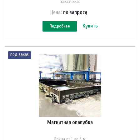
заказчика.
Цена:
по зап
р
осу
Купить
Подробнее
под заказ
Магнитная опалубка
Длина от 1 до 3 м.