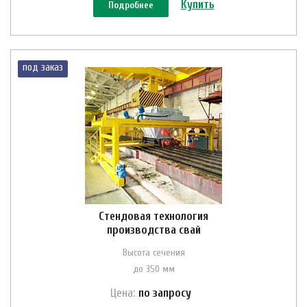
Купить
Подробнее
под заказ
Стендовая технология
производства свай
Высота сечения
до 350 мм
Цена:
по зап
р
осу