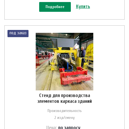
Купить
Подробнее
под заказ
Стенд для производства
элементов каркаса зданий
Производительность
2 изд/смену
Цена:
по зап
р
осу