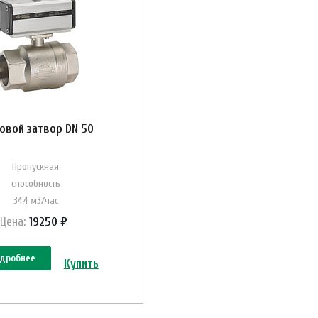
овой затвор DN 50
Пропускная
способность
34,4 м3/час
Цена:
19250 ₽
дробнее
Купить