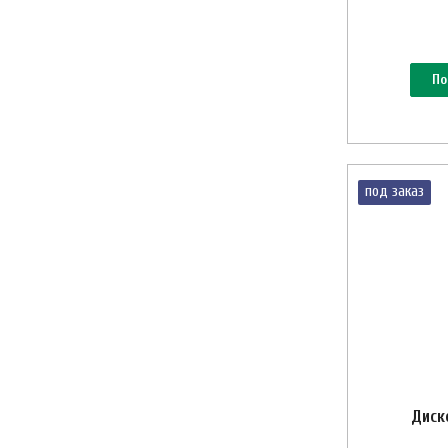
По
под заказ
Диск