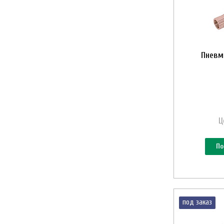
Пневм
Ц
По
под заказ