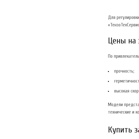
Для регулировк
«ТензоТехСервис
Цены на
По привлекател
прочность;
герметичност
высокая ско
Модели представ
технические и к
Купить з