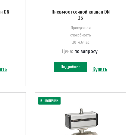
н DN
Пневмоотсечной клапан DN
25
Пропускная
способность
20 м3/час
Цена:
по зап
р
осу
Подробнее
ить
Купить
в наличии