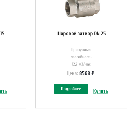
15
Шаровой затвор DN 25
Пропускная
способность
12,2 м3/час
Цена:
8568 ₽
Подробнее
ить
Купить