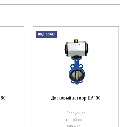
под заказ
 80
Дисковый затвор ДУ 100
Пропускная
способность
690 м3/час