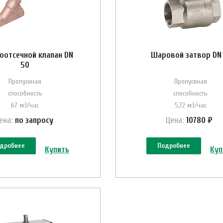
оотсечной клапан DN
Шаровой затвор DN 
50
Пропускная
Пропускная
способность
способность
67 м3/час
5,72 м3/час
ена:
по зап
р
осу
Цена:
10780 ₽
дробнее
Подробнее
Купить
Куп