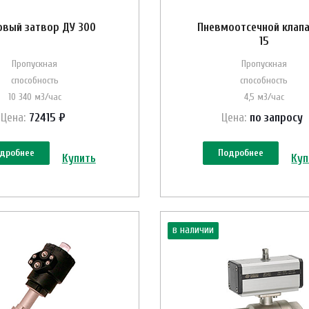
овый затвор ДУ 300
Пневмоотсечной клапа
15
Пропускная
Пропускная
способность
способность
10 340 м3/час
4,5 м3/час
Цена:
72415 ₽
Цена:
по зап
р
осу
дробнее
Подробнее
Купить
Куп
в наличии