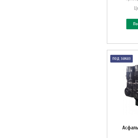
Ц
По
под заказ
Асфаль