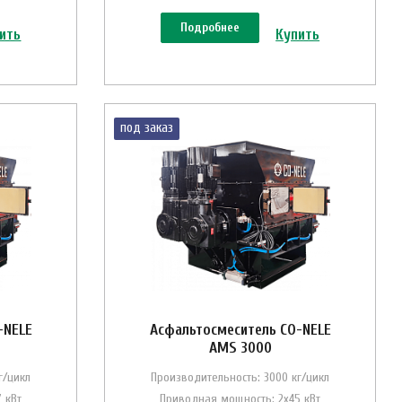
Подробнее
ить
Купить
под заказ
-NELE
Асфальтосмеситель CO-NELE
AMS 3000
г/цикл
Производительность: 3000 кг/цикл
 кВт
Приводная мощность: 2х45 кВт