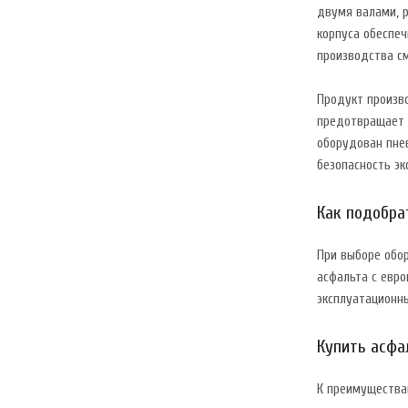
двумя валами, 
корпуса обеспе
производства см
Продукт произв
предотвращает 
оборудован пне
безопасность эк
Как подобра
При выборе обо
асфальта с евро
эксплуатационны
Купить асфа
К преимущества