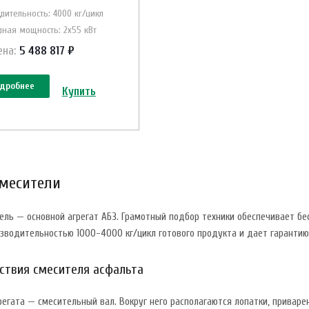
дительность: 4000 кг/цикл
ная мощность: 2х55 кВт
ена:
5 488 817 ₽
дробнее
Купить
месители
ель — основной агрегат АБЗ. Грамотный подбор техники обеспечивает б
изводительностью 1000-4000 кг/цикл готового продукта и дает гарантию
ствия смесителя асфальта
грегата — смесительный вал. Вокруг него располагаются лопатки, прива