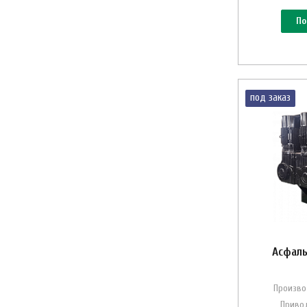
По
под заказ
Асфаль
Произво
Привод