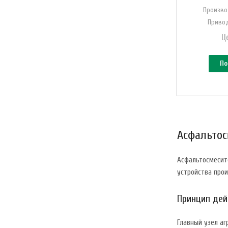
Произво
Привод
Ц
По
Асфальтос
Асфальтосмесит
устройства про
Принцип дей
Главный узел а