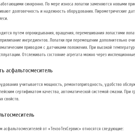
работающими синхронно. По мере износа лопатки заменяются новыми прис
чивают долговечность и надежность оборудования. Пирометрические да
еси.
одится путем опрокидывания, вращения, перемешивания лопастями лопат
прилипание ингредиентов. Лопатки при перемещении дополнительно очи
вматическим приводом с датчиками положения. При высокой температуре
сплуатации. Отслеживать состояние агрегата можно через инспекционные
ть асфальтосмеситель
рудования учитывается мощность, ремонтопригодность, удобство обслуж
пейским сертификатом качества, автоматической системой смазки. При г
х свойств.
льтосмеситель
м асфальтосмесителей от «ТензоТехСервис» относятся следующие: