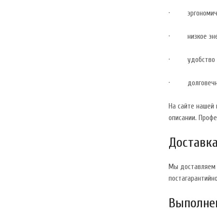
· эргономичнос
· низкое энерг
· удобство экс
· долговечност
На сайте нашей
описании. Профе
Доставка
Мы доставляем 
постагарантийн
Выполнен