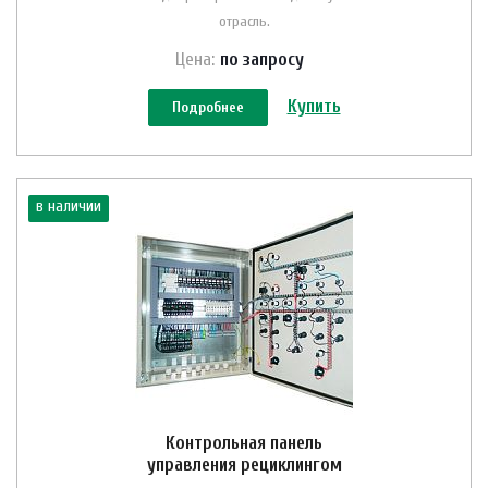
отрасль.
Цена:
по зап
р
осу
Купить
Подробнее
в наличии
Контрольная панель
управления рециклингом