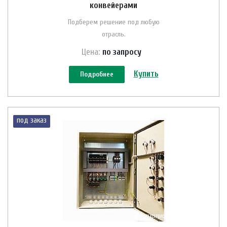
конвейерами
Подберем решение под любую
отрасль.
Цена:
по зап
р
осу
Купить
Подробнее
под заказ