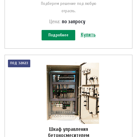
Подберем решение под любую
отрасль.
Цена:
по зап
р
осу
Купить
Подробнее
под заказ
Шкаф управления
бетоносмесителем