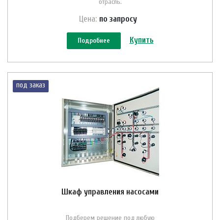
отрасль.
Цена:
по зап
р
осу
Купить
Подробнее
под заказ
Шкаф управления насосами
Подберем решение под любую