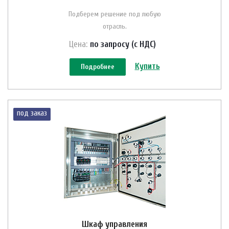
Подберем решение под любую
отрасль.
Цена:
по зап
р
осу (с НДС)
Купить
Подробнее
под заказ
Шкаф управления