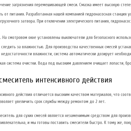
ючение загрязнения перемешивающей смеси. Смазка имеет высокую степе
ть от питания. Разработанная нашей компанией гидронасосная станция 
грузочного затвора. При отключении электрического питания, гидронас
. На смотровом окне установлены выключатели для безопасного использ
 следить за влажностью. Для производства качественных смесей устана
и недостаточности влажности, система автоматически дозирует необход
ая система очистки. Вода под высоким давлением очищает лопасти, брон
смеситель интенсивного действия
сивного действия отличается высоким качеством материалов, что соответ
озволяет увеличить срок службы между ремонтом до 2 лет.
смеситель для сухих смесей является незаменимым средством для произ
ивлекательна, и мы готовы поставить смесители быстро. К тому же, по