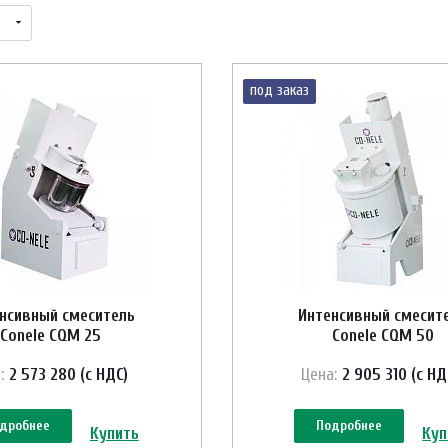
под заказ
нсивный смеситель
Интенсивный смесит
Conele CQM 25
Conele CQM 50
:
2 573 280 (с НДС)
Цена:
2 905 310 (с НД
дробнее
Подробнее
Купить
Куп