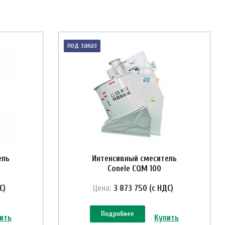
под заказ
ель
Интенсивный смеситель
Conele CQM 100
С)
Цена:
3 873 750 (с НДС)
Подробнее
ить
Купить