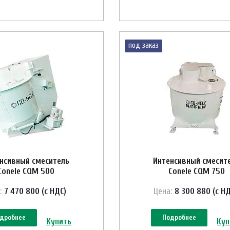
под заказ
нсивный смеситель
Интенсивный смесит
Conele CQM 500
Conele CQM 750
:
7 470 800 (с НДС)
Цена:
8 300 880 (с НД
дробнее
Подробнее
Купить
Куп