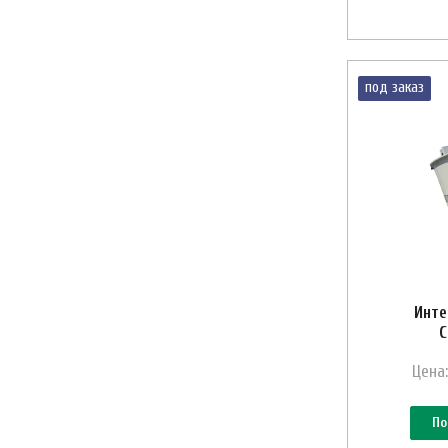
под заказ
Инте
C
Цена:
По