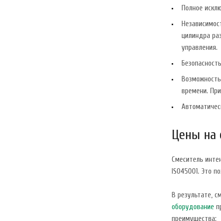
Полное искл
Независимос
цилиндра раз
управления.
Безопасность
Возможность
времени. Пр
Автоматическ
Цены на 
Смеситель интен
ISO45001. Это п
В результате, 
оборудование
пр
преимущества: