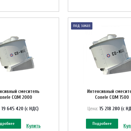
под заказ
нсивный смеситель
Интенсивный смесит
onele CQM 2000
Conele CQM 1500
19 645 420 (с НДС)
Цена:
15 218 280 (с Н
дробнее
Подробнее
Купить
Куп