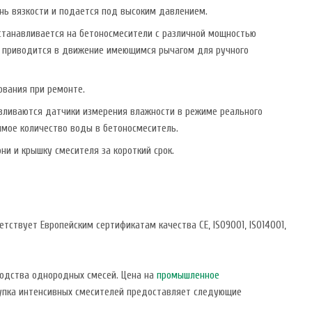
нь вязкости и подается под высоким давлением.
устанавливается на бетоносмесители с различной мощностью
ос приводится в движение имеющимся рычагом для ручного
ования при ремонте.
вливаются датчики измерения влажности в режиме реального
имое количество воды в бетоносмеситель.
и и крышку смесителя за короткий срок.
ствует Европейским сертификатам качества CЕ, ISO9001, ISO14001,
водства однородных смесей. Цена на
промышленное
купка интенсивных смесителей предоставляет следующие