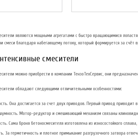
есители являются мощными агрегатами с быстро вращающимися лопаст
чи смеси благодаря набегающему потоку, который формируется за счёт 
интенсивные смесители
есители можно приобрести в компании ТензоТехСервис, они предназначе
есители обладают следующими отличительными особенностями:
сть. Она достигается за счет двух приводов. Первый привод приводит 
шумность. Мотор-редуктор и смешивающий механизм связаны клиновид
сть. Сама броня бетоносмесителя изготовлена из износостойкого сплава
ь. За герметичность и плотное примыкание разгрузочного затвора отве