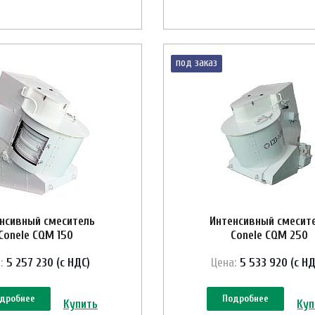
под заказ
нсивный смеситель
Интенсивный смесит
Conele CQM 150
Conele CQM 250
:
5 257 230 (с НДС)
Цена:
5 533 920 (с НД
дробнее
Подробнее
Купить
Куп