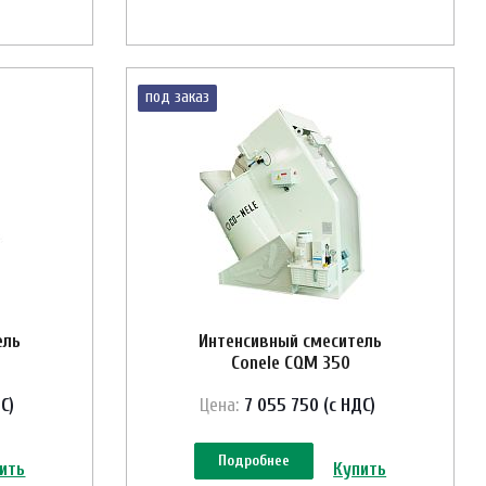
под заказ
ель
Интенсивный смеситель
Conele CQM 350
С)
Цена:
7 055 750 (с НДС)
Подробнее
ить
Купить