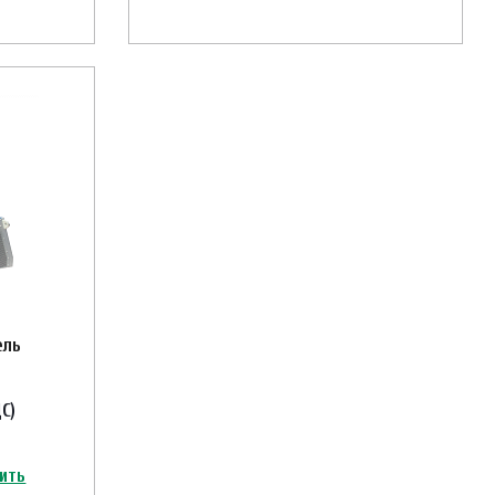
ель
ДС)
ить