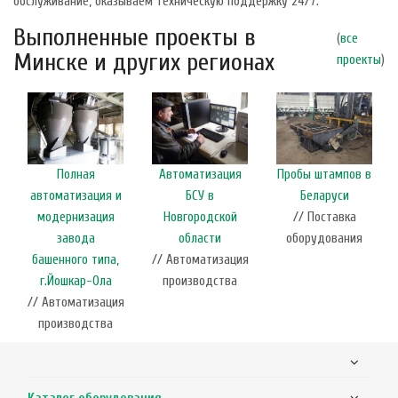
обслуживание, оказываем техническую поддержку 24/7.
Выполненные проекты в
(
все
Минске и других регионах
проекты
)
Полная
Автоматизация
Пробы штампов в
автоматизация и
БСУ в
Беларуси
модернизация
Новгородской
// Поставка
завода
области
оборудования
башенного типа,
// Автоматизация
г.Йошкар-Ола
производства
// Автоматизация
производства