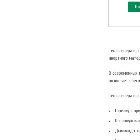
По
Теплогенератор 
инертного матер
В современных т
позволяет обесп
Теплогенератор 
Горелку с пр
Основную кам
Дымоход с н