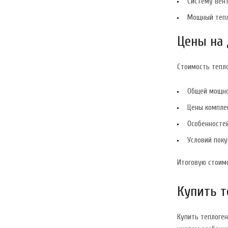
Систему вен
Мощный тепл
Цены на
Стоимость тепло
Общей мощно
Цены компле
Особенносте
Условий поку
Итоговую стоим
Купить 
Купить теплоге