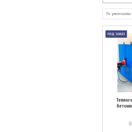
под заказ
Теплог
бетонн
Ц