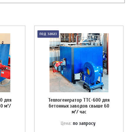
под заказ
0 для
Теплогенератор ТТС-600 для
0 м³/
бетонных заводов свыше 60
м³/ час
Цена:
по зап
р
осу