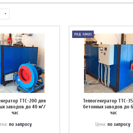
под заказ
енератор ТТС-200 для
Теплогенератор ТТС-35
ых заводов до 40 м³/
бетонных заводов до 6
час
час
ена:
по зап
р
осу
Цена:
по зап
р
осу