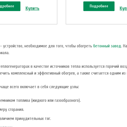
дробнее
Подробнее
Купить
Куп
- устройство, необходимое для того, чтобы обогреть
бетонный завод
. Н
иала.
еплогенераторах в качестве источников тепла используется горячий воз
ечить комплексный и эффективный обогрев, а также считается одним из
чаще всего включает в себя следующие узлы:
иемником топлива (жидкого или газообразного).
еру сгорания.
аличием принудительных тяг.